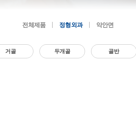
전체제품
정형외과
악안면
거골
두개골
골반