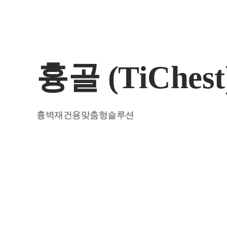
흉골 (TiChest
흉벽재건용맞춤형솔루션