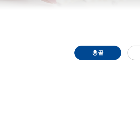
흉골
흉골