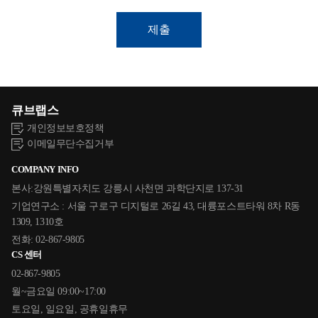
큐브랩스
개인정보보호정책
이메일무단수집거부
COMPANY INFO
본사:강원특별자치도 강릉시 사천면 과학단지로 137-31
기업연구소 : 서울 구로구 디지털로 26길 43, 대륭포스트타워 8차 R동
1309, 1310호
전화: 02-867-9805
CS 센터
02-867-9805
월~금요일 09:00~17:00
토요일, 일요일, 공휴일휴무