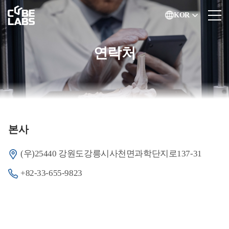
KOR
연락처
본사
(우)25440 강원도강릉시사천면과학단지로137-31
+82-33-655-9823
연락처